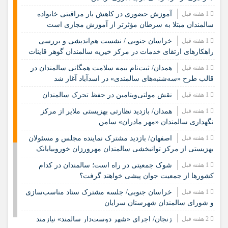
1 هفته قبل
آموزش حضوری در کاهش بار مراقبتی خانواده
سالمندان مبتلا به سرطان مؤثرتر از آموزش مجازی است
1 هفته قبل
خراسان جنوبی / نشست هم‌اندیشی و بررسی
راهکارهای ارتقای خدمات در مرکز خیریه سالمندان گوهر قاینات
1 هفته قبل
همدان/ ثبت‌نام بیمه سلامت همگانی سالمندان در
قالب طرح «سه‌شنبه‌های سالمندی» در اسدآباد آغاز شد
1 هفته قبل
نقش مولتی‌ویتامین در حفظ تحرک سالمندان
1 هفته قبل
همدان/ بازدید نظارتی بهزیستی ملایر از مرکز
نگهداری سالمندان «مهر مادران» سامن
1 هفته قبل
اصفهان/ بازدید مشترک نماینده مجلس و مسئولان
بهزیستی از مرکز توانبخشی سالمندان مهرورزان خوروبیابانک
1 هفته قبل
شوک جمعیتی در راه است؛ سالمندان در کدام
کشورها از جمعیت جوان پیشی خواهند گرفت؟
1 هفته قبل
خراسان جنوبی/ جلسه مشترک ستاد مناسب‌سازی
و شورای سالمندان شهرستان سرایان
2 هفته قبل
زنجان/ اجرای «شهر دوست‌دار سالمند» نیازمند