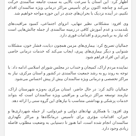
اظهار کرد: این استان با سرعت بالایی به سمت جامعه سالمندی حرکت
می‌کند و چنانچه اکنون برای تأسیس مراکز درمانی ویژه سالمندان اقدام
نکنیم، در آینده نزدیک با بحران‌های جدی در این حوزه مواجه خواهیم شد.
وی افزود: مشکلاتی نظیر تنهایی، انزوای اجتماعی، کمبود مراقبت‌های
بلندمدت و عدم آموزش کافی در زمینه سالمندی از جمله چالش‌هایی است
که نیاز به برنامه‌ریزی و اقدامات فوری دارد.
جمالیان تصریح کرد: بیماری‌های مزمن همچون دیابت، فشار خون، مشکلات
شنوایی و دیگر بیماری‌های پیری، ایجاب می‌کند که خدمات درمانی خاصی
برای این افراد فراهم شود.
نماینده مردم اراک، کمیجان و خنداب در مجلس شورای اسلامی ادامه داد: با
توجه به روند رو به رشد جمعیت سالمندی در کشور و استان مرکزی، نیاز به
مراکز تخصصی و درمانی ویژه سالمندان بیش از پیش احساس می‌شود.
جمالیان تاکید کرد: در حال حاضر، استان مرکزی به‌ویژه شهرستان اراک،
نیازمند توسعه مراکز درمانی و مراقبتی ویژه سالمندان است که بتواند
خدمات پزشکی و بهداشتی متناسب با نیازهای این گروه سنی را ارائه دهد.
وی افزود: با همکاری نهادهای دولتی و غیردولتی، از جمله شهرداری‌ها و
خیران، اقدامات مؤثری برای تأسیس درمانگاه‌ها و مراکز نگهداری
سالمندان انجام شده است، اما هنوز تا دستیابی به وضعیت مطلوب فاصله
زیادی وجود دارد.