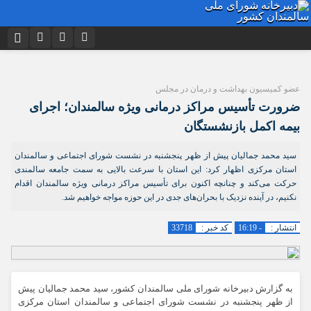
نام کاربری یا نشانی ایمیل
اینستاگرام
تلگرام
عضو کمیسیون بهداشت و درمان در مجلس
توییتر
ایتا
دیدگاه های ارسال شده توسط شما، پس از تایید توسط تیم مدیریت در وب
ضرورت تأسیس مراکز درمانی ویژه سالمندان؛ اجرای
منتشر خواهد شد.
رمز عبور
آپارات
اپلیکیشن
بیمه اکمل بازنشستگان
پیام هایی که حاوی تهمت یا افترا باشد منتشر نخواهد شد.
پیام هایی که به غیر از زبان فارسی یا غیر مرتبط باشد منتشر نخواهد شد.
سید محمد جمالیان پیش از ظهر پنجشنبه در نشست شورای اجتماعی و سالمندان
استان مرکزی اظهار کرد: این استان با سرعت بالایی به سمت جامعه سالمندی
مرا به خاطر بسپار
حرکت می‌کند و چنانچه اکنون برای تأسیس مراکز درمانی ویژه سالمندان اقدام
نکنیم، در آینده نزدیک با بحران‌های جدی در این حوزه مواجه خواهیم شد.
انتشار :
- 16:19
کد خبر :
33718
به گزارش دبیرخانه شورای ملی سالمندان کشور، سید محمد جمالیان پیش
از ظهر پنجشنبه در نشست شورای اجتماعی و سالمندان استان مرکزی