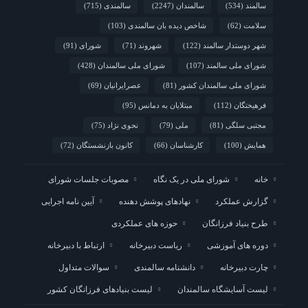
سالمند
(534)
سالمندان
(2247)
سالمندی
(715)
سلامت
(62)
شاخص دیده بان سالمندی
(103)
شهر دوستدار سالمند
(122)
شهروند
(71)
شورای
(91)
شورای ملی سالمند
(107)
شورای ملی سالمندان
(428)
شورای ملی سالمندان کشور
(81)
عصرایرانیان
(69)
فرهیختگان
(112)
مبتلایان به دمانس
(95)
مجتبی سلگی
(81)
ملی
(79)
نحوی نژاد
(75)
همایش
(100)
کارشناسان
(66)
کانون بازنشستگان
(72)
خانه
شورای ملی در یک نگاه
مصوبات جلسات شورای
گزارش عملکرد
نهادهای پوشش دهنده
آیین نامه اجرایی
طرح بنیاد فرزانگان
حوزه های عملکردی
دوره های آموزشی
ریاست دبیرخانه
ارتباط با دبیرخانه
چارت دبیرخانه
دانشنامه سالمندی
سوالات متداول
لیست آسایشگاه سالمندان
لیست بنیادهای فرزانگان کشور