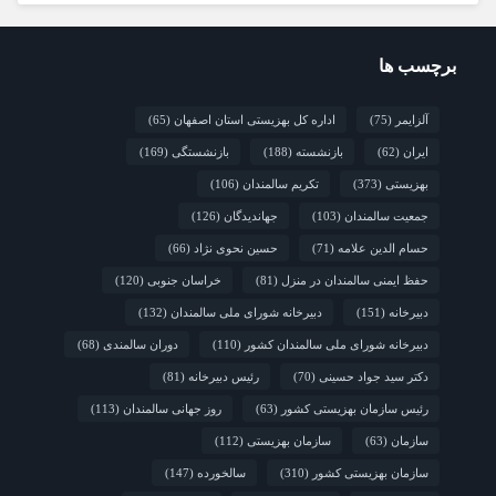
مشارکت همه دستگاه‌هاست
2 هفته قبل
نشست تخصصی مدل جامعه‌محور تقویت جوامع
محلی و مشارکت اجتماعی
برچسب ها
2 هفته قبل
چشم‌انداز راهبردی صندوق جمعیت ملل متحد در
آلزایمر
(75)
اداره کل بهزیستی استان اصفهان
(65)
مورد چگونگی مشارکت رویکردهای جامعه‌محور در سالمندی سالم
ایران
(62)
بازنشسته
(188)
بازنشستگی
(169)
2 هفته قبل
فارس/ سه‌گانه افتتاح مراکز سالمندان در هفته
بهزیستی؛ پاسداشت مقام مادربزرگ‌ها و پدربزرگ‌ها
بهزیستی
(373)
تکریم سالمندان
(106)
جمعیت سالمندان
(103)
جهاندیدگان
(126)
حسام الدین علامه
(71)
حسین نحوی نژاد
(66)
حفظ ایمنی سالمندان در منزل
(81)
خراسان جنوبی
(120)
دبیرخانه
(151)
دبیرخانه شورای ملی سالمندان
(132)
دبیرخانه شورای ملی سالمندان کشور
(110)
دوران سالمندی
(68)
دکتر سید جواد حسینی
(70)
رئیس دبیرخانه
(81)
رئیس سازمان بهزیستی کشور
(63)
روز جهانی سالمندان
(113)
سازمان
(63)
سازمان بهزیستی
(112)
سازمان بهزیستی کشور
(310)
سالخورده
(147)