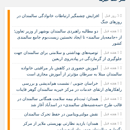
5 روز قبل
افزایش چشمگیر ارتباطات خانوادگی سالمندان در
روزهای جنگ
1 هفته قبل
دو مطالبه راهبردی سالمندان بوشهر از وزیر تعاون؛
از «جامعه‌یار سالمند» تا ایجاد نخستین زیست‌بوم جامع سالمندی
کشور
1 هفته قبل
️توصیه‌های بهداشتی و سلامتی برای سالمندان جهت
جلوگیری از گرمازدگی در پیاده‌روی اربعین
1 هفته قبل
آموزش حضوری در کاهش بار مراقبتی خانواده
سالمندان مبتلا به سرطان مؤثرتر از آموزش مجازی است
1 هفته قبل
خراسان جنوبی / نشست هم‌اندیشی و بررسی
راهکارهای ارتقای خدمات در مرکز خیریه سالمندان گوهر قاینات
1 هفته قبل
همدان/ ثبت‌نام بیمه سلامت همگانی سالمندان در
قالب طرح «سه‌شنبه‌های سالمندی» در اسدآباد آغاز شد
1 هفته قبل
نقش مولتی‌ویتامین در حفظ تحرک سالمندان
1 هفته قبل
همدان/ بازدید نظارتی بهزیستی ملایر از مرکز
نگهداری سالمندان «مهر مادران» سامن