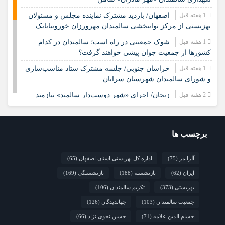
1 هفته قبل
اصفهان/ بازدید مشترک نماینده مجلس و مسئولان
بهزیستی از مرکز توانبخشی سالمندان مهرورزان خوروبیابانک
1 هفته قبل
شوک جمعیتی در راه است؛ سالمندان در کدام
کشورها از جمعیت جوان پیشی خواهند گرفت؟
1 هفته قبل
خراسان جنوبی/ جلسه مشترک ستاد مناسب‌سازی
و شورای سالمندان شهرستان سرایان
2 هفته قبل
زنجان/ اجرای «شهر دوست‌دار سالمند» نیازمند
مشارکت همه دستگاه‌هاست
2 هفته قبل
نشست تخصصی مدل جامعه‌محور تقویت جوامع
محلی و مشارکت اجتماعی
برچسب ها
2 هفته قبل
چشم‌انداز راهبردی صندوق جمعیت ملل متحد در
آلزایمر
(75)
اداره کل بهزیستی استان اصفهان
(65)
مورد چگونگی مشارکت رویکردهای جامعه‌محور در سالمندی سالم
ایران
(62)
بازنشسته
(188)
بازنشستگی
(169)
2 هفته قبل
فارس/ سه‌گانه افتتاح مراکز سالمندان در هفته
بهزیستی؛ پاسداشت مقام مادربزرگ‌ها و پدربزرگ‌ها
بهزیستی
(373)
تکریم سالمندان
(106)
جمعیت سالمندان
(103)
جهاندیدگان
(126)
حسام الدین علامه
(71)
حسین نحوی نژاد
(66)