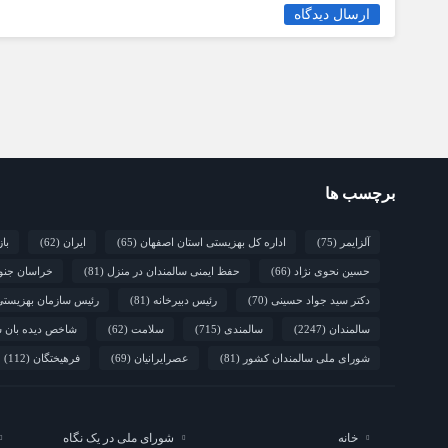
ارسال دیدگاه
برچسب ها
آلزایمر
(75)
اداره کل بهزیستی استان اصفهان
(65)
ایران
(62)
با
حسین نحوی نژاد
(66)
حفظ ایمنی سالمندان در منزل
(81)
خراسان جنو
دکتر سید جواد حسینی
(70)
رئیس دبیرخانه
(81)
رئیس سازمان بهزیست
سالمندان
(2247)
سالمندی
(715)
سلامت
(62)
شاخص دیده بان س
شورای ملی سالمندان کشور
(81)
عصرایرانیان
(69)
فرهیختگان
(112)
خانه
شورای ملی در یک نگاه