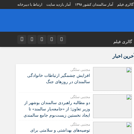
گالری فیلم
آمار سالمندان کشور ۱۳۹۸
آمار بازدید سایت
ارتباط با دبیرخانه
گالری فیلم
نام کاربری یا نشانی ایمیل
اطلاعات مراکز
اینستاگرام
خرین اخبار
ه
لیست آسایشگاه سالمندان
تلگرام
مجتبی سلگی
مؤسسات مردم نهاد
افزایش چشمگیر ارتباطات خانوادگی
رمز عبور
توییتر
ت شورای
لیست بنیادهای فرزانگان کشور
سالمندان در روزهای جنگ
 دهنده
لیست شعب تامین اجتماعی
ایتا
مجتبی سلگی
صصی
لیست مراکز تشخیصی درمانی
مرا به خاطر بسپار
آپارات
دو مطالبه راهبردی سالمندان بوشهر از
کردی
مراکز نگهداری سالمندان استان تهران
وزیر تعاون؛ از «جامعه‌یار سالمند» تا
اپلیکیشن
مراکز نگهداری سالمندان تهران
ایجاد نخستین زیست‌بوم جامع سالمندی
کشور
زشی
لیست پزشکان اورتو پدی
مجتبی سلگی
️توصیه‌های بهداشتی و سلامتی برای
مراکز سالمندان به تفکیک استانها