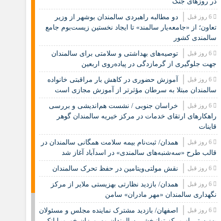
در روزهای جنگ
6 روز قبل
دو مطالبه راهبردی سالمندان بوشهر از وزیر
تعاون؛ از «جامعه‌یار سالمند» تا ایجاد نخستین زیست‌بوم جامع
سالمندی کشور
6 روز قبل
️توصیه‌های بهداشتی و سلامتی برای سالمندان
جهت جلوگیری از گرمازدگی در پیاده‌روی اربعین
6 روز قبل
آموزش حضوری در کاهش بار مراقبتی خانواده
سالمندان مبتلا به سرطان مؤثرتر از آموزش مجازی است
6 روز قبل
خراسان جنوبی / نشست هم‌اندیشی و بررسی
راهکارهای ارتقای خدمات در مرکز خیریه سالمندان گوهر
قاینات
6 روز قبل
همدان/ ثبت‌نام بیمه سلامت همگانی سالمندان در
قالب طرح «سه‌شنبه‌های سالمندی» در اسدآباد آغاز شد
6 روز قبل
نقش مولتی‌ویتامین در حفظ تحرک سالمندان
6 روز قبل
همدان/ بازدید نظارتی بهزیستی ملایر از مرکز
نگهداری سالمندان «مهر مادران» سامن
6 روز قبل
اصفهان/ بازدید مشترک نماینده مجلس و مسئولان
بهزیستی از مرکز توانبخشی سالمندان مهرورزان خوروبیابانک