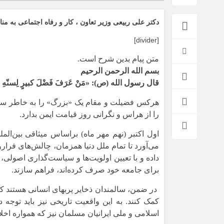
اخبار بین الملل
دکتر علی ربیعی وزیر تعاون ، کار و رفاه اجتماعی به من
[divider]
متن پیام بدین شرح است.
بسم الله الرحمن الرحیم
قال‌ رسول‌ الله (ص): «مَنْ عَرَفَ فَضْلَ کبیرٍ لِسنّهِ فَوَ
هرکس فضیلت و مقام یک «بزرگ» را به خاطر سن و
را از هراس و نگرانی روز قیامت ایمن بدارد.
اول اکتبر (نهم مهر ماه) براساس میثاقی بین‌ال
می‌آورد تا تمام ملل دنیا همزمان، چالش‌های فرا
داده و با تعیین اولویت‌ها و سیاست‌گذاری اصول
برای جامعه خود صرف کرده‌اند، فراهم سازند.
در ضمن، سالمندان ذخایر پربهای انسانی هستند که
کمک کنند. به این واقعیت تاریخی نیز باید توجه
اسلامی و ملی ایرانیان مسلمان نیز که همواره اخلا