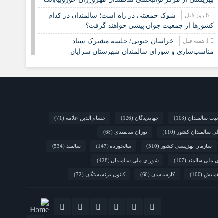
6 روز قبل
شوک جمعیتی در راه است؛ سالمندان در کدام
کشورها از جمعیت جوان پیشی خواهند گرفت؟
1 هفته قبل
خراسان جنوبی/ جلسه مشترک ستاد
مناسب‌سازی و شورای سالمندان شهرستان سرایان
2 هفته قبل
زنجان/ اجرای «شهر دوست‌دار سالمند» نیازمند
مشارکت همه دستگاه‌هاست
2 هفته قبل
نشست تخصصی مدل جامعه‌محور تقویت جوامع
محلی و مشارکت اجتماعی
2 هفته قبل
یت سالمندان
(103)
جهاندیدگان
(126)
حسام الدین علامه
(71)
چشم‌انداز راهبردی صندوق جمعیت ملل متحد در
مورد چگونگی مشارکت رویکردهای جامعه‌محور در سالمندی
لی سالمندان کشور
(110)
دوران سالمندی
(68)
سالم
سازمان بهزیستی کشور
(310)
سالخورده
(147)
سالمند
(534)
2 هفته قبل
فارس/ سه‌گانه افتتاح مراکز سالمندان در هفته
 ملی سالمند
(107)
شورای ملی سالمندان
(428)
بهزیستی؛ پاسداشت مقام مادربزرگ‌ها و پدربزرگ‌ها
مایش
(100)
کارشناسان
(66)
کانون بازنشستگان
(72)